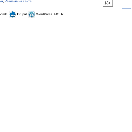
ка
,
Реклама на сайте
18+
omla,
Drupal,
WordPress, MODx.