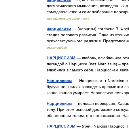
догматического мышления, возведенный в 
самодовольство и самолюбование перек
галлицизмов русского языка
нарциссизм
— (нарцизм) согласно З. Фре
стадия полового развития. Одна из отличи
психосексуального развития. Представле
энциклопедия
НАРЦИССИЗМ
— любовь, влюбленное отно
легендой о Нарциссе (лат. Narcissus) – п
влюбился в самого себя. Нарциссизм явл
Нарциссизм
— Нарциссизм ♦ Narcisisme Н
будучи не в силах завладеть предметом св
конце концов умирает. Нарциссизм есть
Нарциссизм
— половая перверсия. Харак
телу. При этом основой достижение сексу
обнаженным телом, его поглаживание. Н
НАРЦИССИЗМ
— (греч. Narciss Нарцисс,