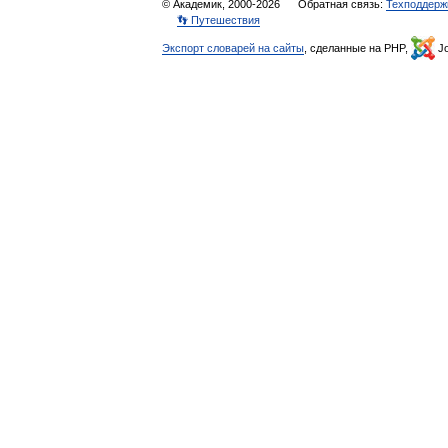
© Академик, 2000-2026
Обратная связь:
Техподдерж
👣 Путешествия
Экспорт словарей на сайты
, сделанные на PHP,
Jo