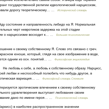
ранг государственной религии идеологический нарциссизм,
рывали дорогу теоретическому… …
Исторический словарь
йду состояние и направленность либидо на Я. Нормальная
тельных черт невротиков задержка на этой стадии
ние о нарциссизме восходит к… …
Большая психологическая
шение к своему собственному Я. Слово это связано с греч.
рекрасном юноше, который, глядя на свое изображение в воде,
яется одним из осн. понятий… …
Философская энциклопедия
е любовь к себе, а любовь к собственному образу. Нарцисс,
оей любви и неспособный полюбить что нибудь другое, в
 эротическая вариация… …
Философский словарь Спонвиля
теризуется эротическим влечением к своему собственному
ального удовлетворения выступает любование своим
азвание дано по имени героя… …
Психологический словарь
 Наркисс) в наиболее распространенном значении