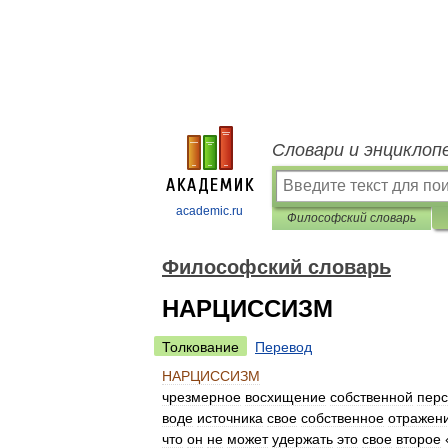
Словари и энциклоп
academic.ru
Философский словарь
Философский словарь
НАРЦИССИЗМ
Толкование
Перевод
НАРЦИССИЗМ
чрезмерное
восхищение
собственной
пер
воде
источника
свое
собственное
отражен
что
он
не
может
удержать
это
свое
второе