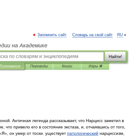
Запомнить сайт
Словарь на свой сайт
RU
едии на Академике
Найти!
Толкования
Переводы
Книги
Игры ⚽
соной
.
Античная
легенда
рассказывает
,
что
Нарцисс
заметил
в
ие
,
что
привело
его
в
состояние
экстаза
,
и
,
отчаявшись
от
того
,
«
Я
»,
он
умер
от
тоски
.
уществует
патологический
нарциссизм
,