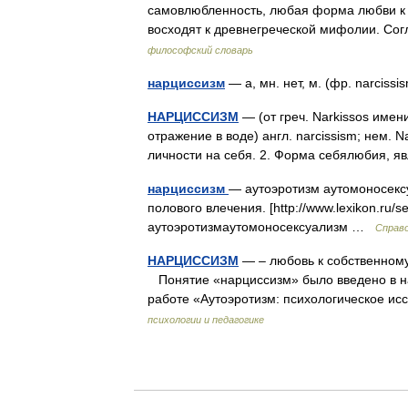
самовлюбленность, любая форма любви к 
восходят к древнегреческой мифолии. Со
философский словарь
нарциссизм
— а, мн. нет, м. (фр. narcis
НАРЦИССИЗМ
— (от греч. Narkissos име
отражение в воде) англ. narcissism; нем.
личности на себя. 2. Форма себялюбия,
нарциссизм
— аутоэротизм аутомоносексу
полового влечения. [http://www.lexikon.ru
аутоэротизмаутомоносексуализм …
Справо
НАРЦИССИЗМ
— – любовь к собственному
Понятие «нарциссизм» было введено в на
работе «Аутоэротизм: психологическое и
психологии и педагогике