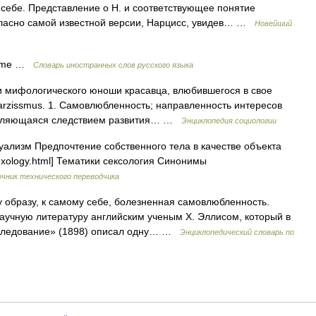
себе. Представление о Н. и соответствующее понятие
гласно самой известной версии, Нарцисс, увидев… …
Новейший
sisme …
Словарь иностранных слов русского языка
ни мифологического юноши красавца, влюбившегося в свое
 Narzissmus. 1. Самовлюбленность; направленность интересов
 являющаяся следствием развития… …
Энциклопедия социологии
ализм Предпочтение собственного тела в качестве объекта
/sexology.html] Тематики сексология Синонимы
чник технического переводчика
 образу, к самому себе, болезненная самовлюбленность.
учную литературу английским ученым Х. Эллисом, который в
сследование» (1898) описал одну… …
Энциклопедический словарь по