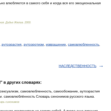
ьно
влюбляется
в
самого
себя
и
когда
вся
его
эмоциональная
ния
.
Дидье
Жюлиа
.
2000
.
,
аутоэрастия
,
аутоэротизм
,
извращение
,
самовлюбленность
,
НАСЛЕДСТВЕННОСТЬ
 в других словарях:
ексуализм, самовлюбленность, самообожание, аутоэрастия
м. самовлюблённость Словарь синонимов русского языка.
арь синонимов
осхищение исключительно самим собой. А вчера еще тирания